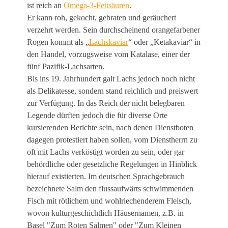
ist reich an
Omega-3-Fettsäuren
.
Er kann roh, gekocht, gebraten und geräuchert
verzehrt werden. Sein durchscheinend orangefarbener
Rogen kommt als „
Lachskaviar
“ oder „Ketakaviar“ in
den Handel, vorzugsweise vom Katalase, einer der
fünf Pazifik-Lachsarten.
Bis ins 19. Jahrhundert galt Lachs jedoch noch nicht
als Delikatesse, sondern stand reichlich und preiswert
zur Verfügung. In das Reich der nicht belegbaren
Legende dürften jedoch die für diverse Orte
kursierenden Berichte sein, nach denen Dienstboten
dagegen protestiert haben sollen, vom Dienstherrn zu
oft mit Lachs verköstigt worden zu sein, oder gar
behördliche oder gesetzliche Regelungen in Hinblick
hierauf existierten. Im deutschen Sprachgebrauch
bezeichnete Salm den flussaufwärts schwimmenden
Fisch mit rötlichem und wohlriechenderem Fleisch,
wovon kulturgeschichtlich Häusernamen, z.B. in
Basel "Zum Roten Salmen" oder "Zum Kleinen