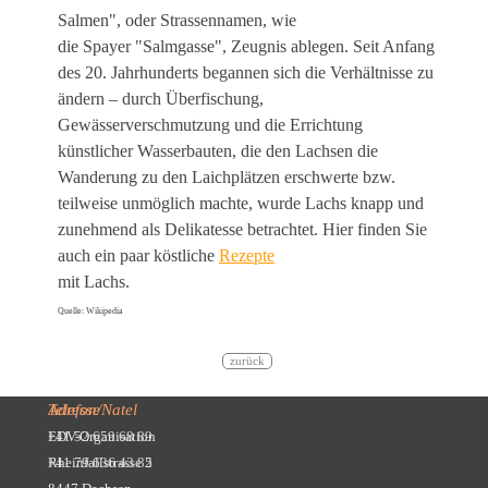
Salmen", oder Strassennamen, wie
die Spayer "Salmgasse", Zeugnis ablegen. Seit Anfang
des 20. Jahrhunderts begannen sich die Verhältnisse zu
ändern – durch Überfischung,
Gewässerverschmutzung und die Errichtung
künstlicher Wasserbauten, die den Lachsen die
Wanderung zu den Laichplätzen erschwerte bzw.
teilweise unmöglich machte, wurde Lachs knapp und
zunehmend als Delikatesse betrachtet. Hier finden Sie
auch ein paar köstliche
Rezepte
mit Lachs.
Quelle: Wikipedia
zurück
Adresse
Telefon/Natel
EDV-Organisation
+41 52 659 68 89
Rheinfallstrasse 5
+41 79 636 43 82