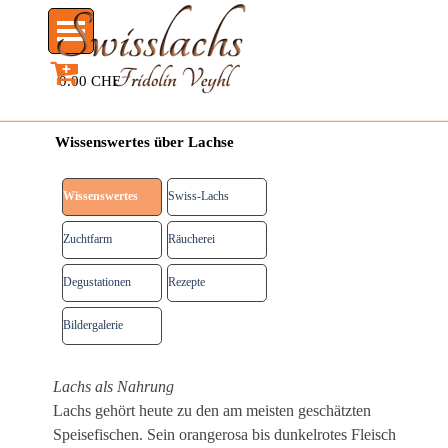
Direkt zum Seiteninhalt
Menü überspringen
0.00 CHF
Wissenswertes über Lachse
Wissenswertes
Swiss-Lachs
Zuchtfarm
Räucherei
Degustationen
Rezepte
Bildergalerie
Menü überspringen
Lachs als Nahrung
Lachs gehört heute zu den am meisten geschätzten
Speisefischen. Sein orangerosa bis dunkelrotes Fleisch