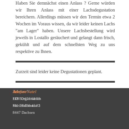
Haben Sie demnächst einen Anlass ? Gerne würden
wir Ihren Anlass mit einer Lachsdegustation
bereichern. Allerdings müssen wir den Termin etwa 2
Wochen im Voraus wissen, da wir leider keinen Lachs
"am Lager" haben. Unsere Lachsbestellung wird
jeweils in Lostallo geräuchert und gelangt dann frisch,
gekühlt und auf dem schnellsten Weg zu uns
respektive zu Ihnen.
Zurzeit sind leider keine Degustationen geplant.
Adresse
Telefon/Natel
EDV-Organisation
+41 52 659 68 89
Rheinfallstrasse 5
+41 79 636 43 82
8447 Dachsen