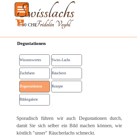
Direkt zum Seiteninhalt
Menü überspringen
0.00 CHF
Degustationen
Wissenswertes
Swiss-Lachs
Zuchtfarm
Räucherei
Degustationen
Rezepte
Bildergalerie
Menü überspringen
Sporadisch führen wir auch Degustationen durch,
damit Sie sich selber ein Bild machen können, wie
köstlich "unser" Räucherlachs schmeckt.